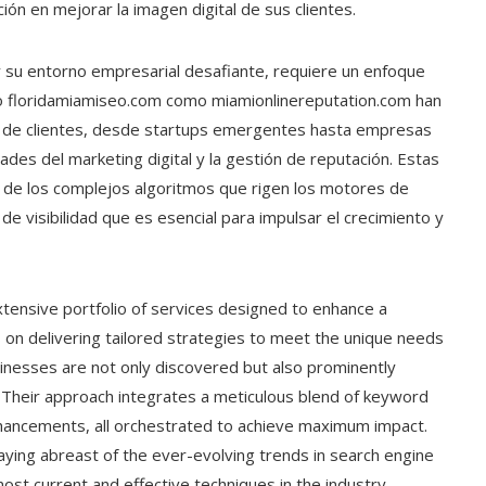
ción en mejorar la imagen digital de sus clientes.
y su entorno empresarial desafiante, requiere un enfoque
nto floridamiamiseo.com como miamionlinereputation.com han
a de clientes, desde startups emergentes hasta empresas
des del marketing digital y la gestión de reputación. Estas
de los complejos algoritmos que rigen los motores de
 de visibilidad que es esencial para impulsar el crecimiento y
extensive portfolio of services designed to enhance a
on delivering tailored strategies to meet the unique needs
sinesses are not only discovered but also prominently
. Their approach integrates a meticulous blend of keyword
nhancements, all orchestrated to achieve maximum impact.
aying abreast of the ever-evolving trends in search engine
ost current and effective techniques in the industry.