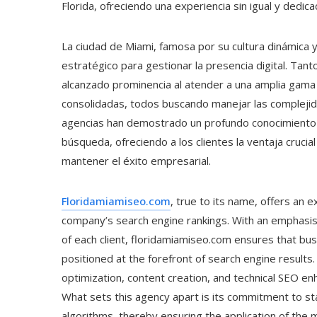
Florida, ofreciendo una experiencia sin igual y dedica
La ciudad de Miami, famosa por su cultura dinámica 
estratégico para gestionar la presencia digital. Ta
alcanzado prominencia al atender a una amplia gam
consolidadas, todos buscando manejar las complejida
agencias han demostrado un profundo conocimiento 
búsqueda, ofreciendo a los clientes la ventaja crucial
mantener el éxito empresarial.
Floridamiamiseo.com
, true to its name, offers an 
company’s search engine rankings. With an emphasis 
of each client, floridamiamiseo.com ensures that bu
positioned at the forefront of search engine results
optimization, content creation, and technical SEO e
What sets this agency apart is its commitment to st
algorithms, thereby ensuring the application of the m